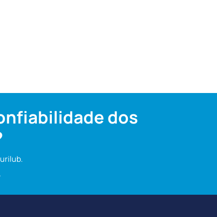
nfiabilidade dos
?
rilub.
.