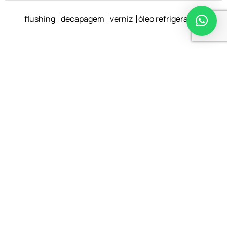
flushing
decapagem
verniz
óleo refrigerante
Vamos aumentar a
confiabilidade dos seus
equipamentos?
Sua empresa pode economizar até 75% com
a Purilub.
Entre em contato e saiba como podemos